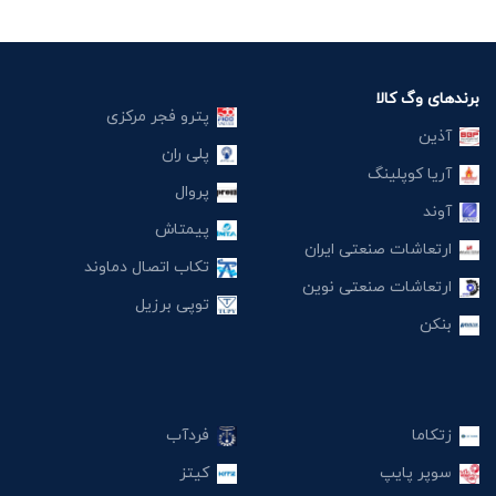
برندهای وگ کالا
پترو فجر مرکزی
آذین
پلی ران
آریا کوپلینگ
پروال
آوند
پیمتاش
ارتعاشات صنعتی ایران
تکاب اتصال دماوند
ارتعاشات صنعتی نوین
توپی برزیل
بنکن
زتکاما
فردآب
سوپر پایپ
کیتز