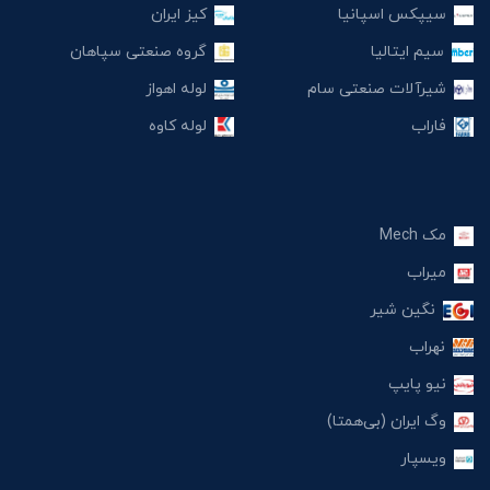
سیپکس اسپانیا
کیز ایران
سیم ایتالیا
گروه صنعتی سپاهان
شیرآلات صنعتی سام
لوله اهواز
فاراب
لوله کاوه
مک Mech
میراب
نگین شیر
نهراب
نیو پایپ
وگ ایران (بی‌همتا)
ویسپار