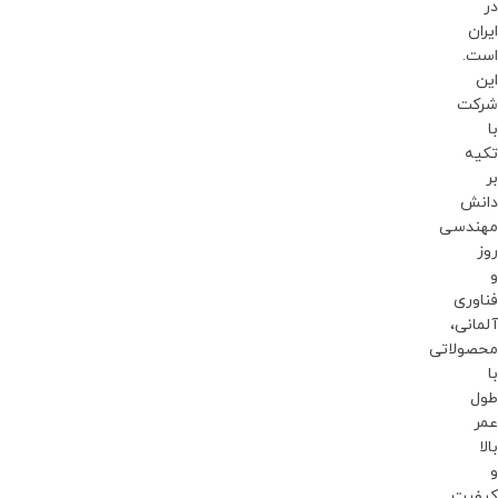
در
ایران
است.
این
شرکت
با
تکیه
بر
دانش
مهندسی
روز
و
فناوری
آلمانی،
محصولاتی
با
طول
عمر
بالا
و
کیفیت