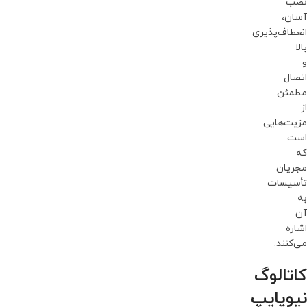
نصب
آسان،
انعطاف‌پذیری
بالا
و
اتصال
مطمئن
از
مزیت‌هایی
است
که
مجریان
تأسیسات
به
آن
اشاره
می‌کنند.
کاتالوگ
نیوپایپ