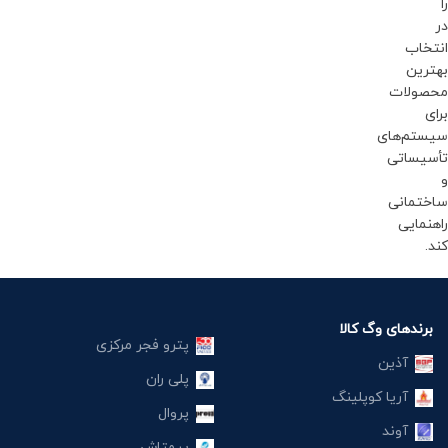
را
در
انتخاب
بهترین
محصولات
برای
سیستم‌های
تأسیساتی
و
ساختمانی
راهنمایی
کند.
برندهای وگ کالا
پترو فجر مرکزی
آذین
پلی ران
آریا کوپلینگ
پروال
آوند
پیمتاش