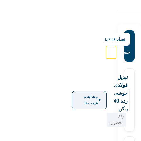
تعداد:
۶
(بنکن)
جستجو:
تبدیل
فولادی
جوشی
مشاهده
▼
رده 40
قیمت‌ها
بنکن
(۶۹
محصول)