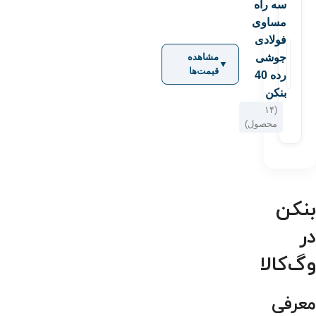
سه راه
مساوی
فولادی
جوشی
مشاهده
▼
قیمت‌ها
رده 40
بنکن
(۱۴
محصول)
بنکن
در
وگ‌کالا
معرفی