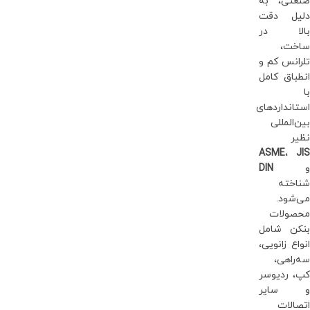
صنعتی، به
دلیل دقت
بالا در
ساخت،
تلرانس کم و
انطباق کامل
با
استانداردهای
بین‌المللی
نظیر
ASME
،
JIS
و
DIN
شناخته
می‌شود.
محصولات
بنکن شامل
انواع زانویی،
سه‌راهی،
کپ، ردیوسر
و سایر
اتصالات