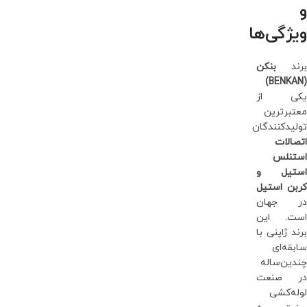
و
ویژگی‌ها
برند
بنکن
(BENKAN)
یکی از
معتبرترین
تولیدکنندگان
اتصالات
استنلس
استیل و
کربن استیل
در جهان
است. این
برند ژاپنی با
سابقه‌ای
چندین‌ساله
در صنعت
لوله‌کشی