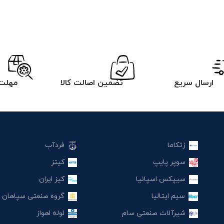
ارسال سریع
تضمین اصالت کالا
مهلت 
زتکاما
فردآب
سوپر پایپ
کیتز
سیپکس اسپانیا
کیز ایران
سیم ایتالیا
گروه صنعتی سپاهان
شیرآلات صنعتی سام
لوله اهواز