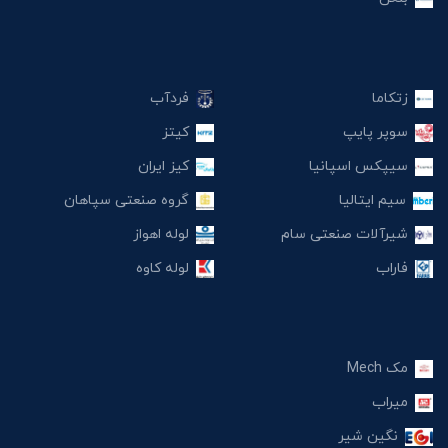
زتکاما
فردآب
سوپر پایپ
کیتز
سیپکس اسپانیا
کیز ایران
سیم ایتالیا
گروه صنعتی سپاهان
شیرآلات صنعتی سام
لوله اهواز
فاراب
لوله کاوه
مک Mech
میراب
نگین شیر