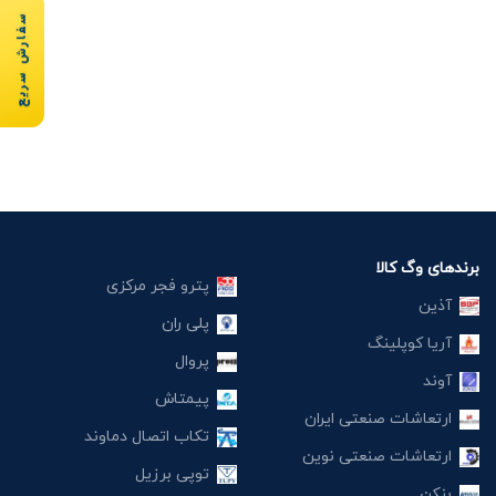
سفارش سریع
برندهای وگ کالا
پترو فجر مرکزی
آذین
پلی ران
آریا کوپلینگ
پروال
آوند
پیمتاش
ارتعاشات صنعتی ایران
تکاب اتصال دماوند
ارتعاشات صنعتی نوین
توپی برزیل
بنکن