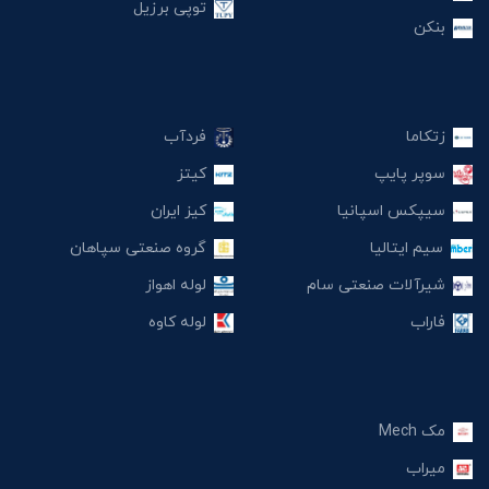
توپی برزیل
بنکن
زتکاما
فردآب
سوپر پایپ
کیتز
سیپکس اسپانیا
کیز ایران
سیم ایتالیا
گروه صنعتی سپاهان
شیرآلات صنعتی سام
لوله اهواز
فاراب
لوله کاوه
مک Mech
میراب