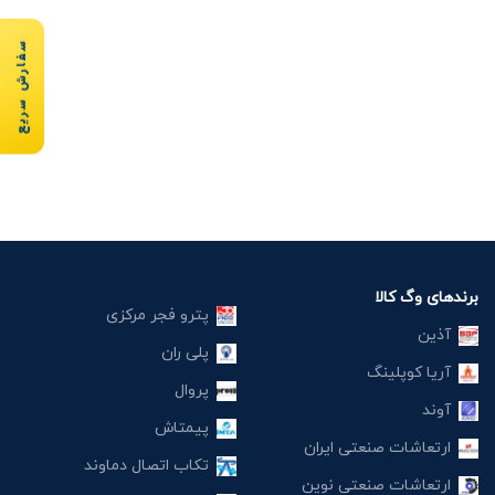
سفارش سریع
برندهای وگ کالا
پترو فجر مرکزی
آذین
پلی ران
آریا کوپلینگ
پروال
آوند
پیمتاش
ارتعاشات صنعتی ایران
تکاب اتصال دماوند
ارتعاشات صنعتی نوین