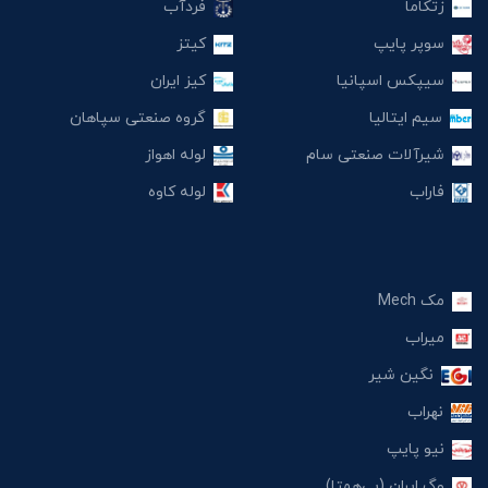
زتکاما
فردآب
سوپر پایپ
کیتز
سیپکس اسپانیا
کیز ایران
سیم ایتالیا
گروه صنعتی سپاهان
شیرآلات صنعتی سام
لوله اهواز
فاراب
لوله کاوه
مک Mech
میراب
نگین شیر
نهراب
نیو پایپ
وگ ایران (بی‌همتا)