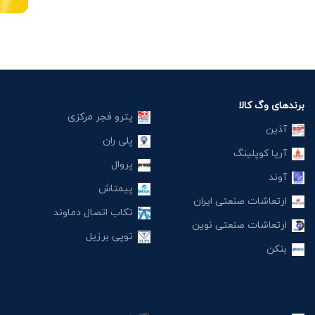
برندهای وگ کالا
پترو فجر مرکزی
آذین
پلی ران
آریا کوپلینگ
پروال
آوند
پیمتاش
ارتعاشات صنعتی ایران
تکاب اتصال دماوند
ارتعاشات صنعتی نوین
توپی برزیل
بنکن