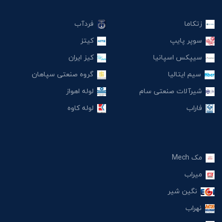
زتکاما
فردآب
سوپر پایپ
کیتز
سیپکس اسپانیا
کیز ایران
سیم ایتالیا
گروه صنعتی سپاهان
شیرآلات صنعتی سام
لوله اهواز
فاراب
لوله کاوه
مک Mech
میراب
نگین شیر
نهراب