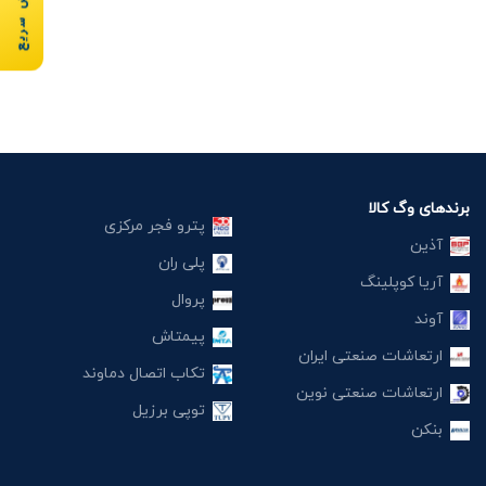
سفارش سریع
برندهای وگ کالا
پترو فجر مرکزی
آذین
پلی ران
آریا کوپلینگ
پروال
آوند
پیمتاش
ارتعاشات صنعتی ایران
تکاب اتصال دماوند
ارتعاشات صنعتی نوین
توپی برزیل
بنکن