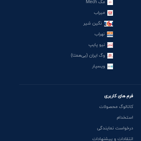
مک Mech
میراب
نگین شیر
نهراب
نیو پایپ
وگ ایران (بی‌همتا)
ویسپار
فرم های کاربری
کاتالوگ محصولات
استخدام
درخواست نمایندگی
انتقادات و پیشنهادات