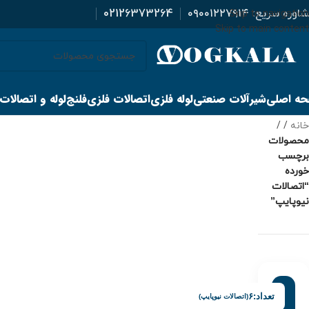
اوره سریع:
۰۹۰۰۱۲۲۷۹۱۴
02126373264
Skip to navigation
Skip to main content
ه اصلی
شیرآلات صنعتی
لوله فلزی
اتصالات فلزی
فلنج
لوله و اتصالات
خانه
/
محصولات
برچسب
خورده
“اتصالات
نیوپایپ”
تعداد:
۶
(اتصالات نیوپایپ)