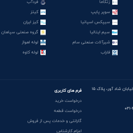
زتکاما
فردآب
سوپر پایپ
کیتز
سیپکس اسپانیا
کیز ایران
سیم ایتالیا
گروه صنعتی سپاهان
شیرآلات صنعتی سام
لوله اهواز
فاراب
لوله کاوه
آدرس دفتر: خیابان مقدس اردبیلی، نبش خیابان شاد آور، پلاک ۱۵
فرم های کاربری
درخواست خرید
درخواست قطعه
گارانتی و خدمات پس از فروش
اعزام کارشناس