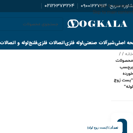
اوره سریع:
۰۹۰۰۱۲۲۷۹۱۴
02126373264
Skip to navigation
Skip to main content
ه اصلی
شیرآلات صنعتی
لوله فلزی
اتصالات فلزی
فلنج
لوله و اتصالات
خانه
/
محصولات
برچسب
خورده
“بست زوج
لوله”
تعداد:
۱
(بست زوج لوله)