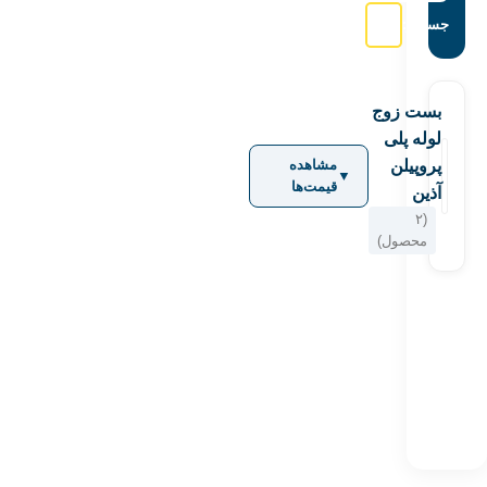
جستجو:
بست زوج
لوله پلی
پروپیلن
مشاهده
▼
قیمت‌ها
آذین
(۲
محصول)