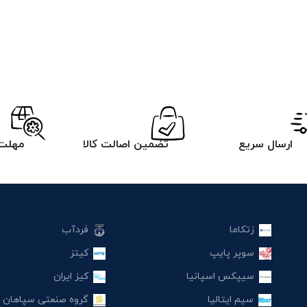
ارسال سریع
تضمین اصالت کالا
مهلت 
زتکاما
فردآب
سوپر پایپ
کیتز
سیپکس اسپانیا
کیز ایران
سیم ایتالیا
گروه صنعتی سپاهان