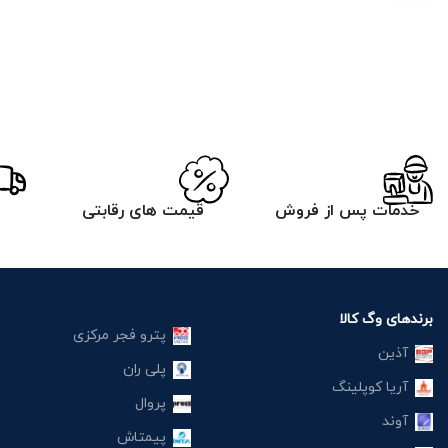
خدمات پس از فروش
قیمت های رقابتی
برندهای وگ کالا
پترو فجر مرکزی
آذین
پلی ران
آریا کوپلینگ
پروال
آوند
پیمتاش