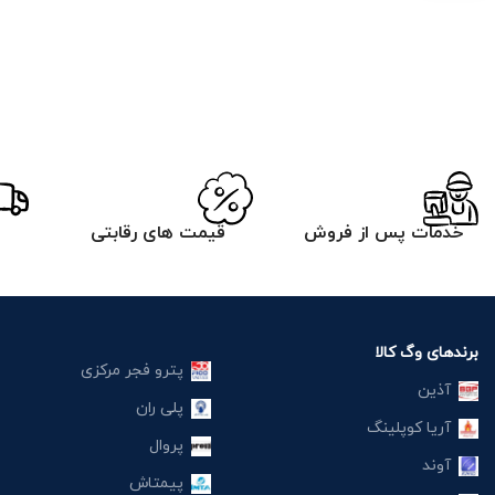
خدمات پس از فروش
قیمت های رقابتی
برندهای وگ کالا
پترو فجر مرکزی
آذین
پلی ران
آریا کوپلینگ
پروال
آوند
پیمتاش