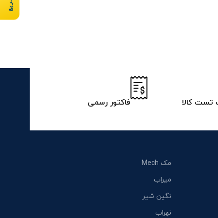
تست کالا
فاکتور رسمی
مک Mech
میراب
نگین شیر
نهراب