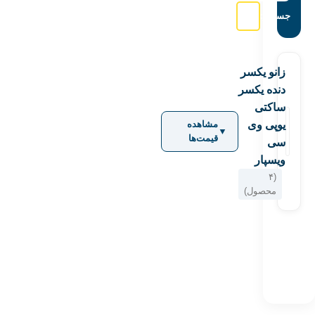
جستجو:
زانو یکسر
دنده یکسر
ساکتی
یوپی وی
مشاهده
▼
قیمت‌ها
سی
ویسپار
(۴
محصول)