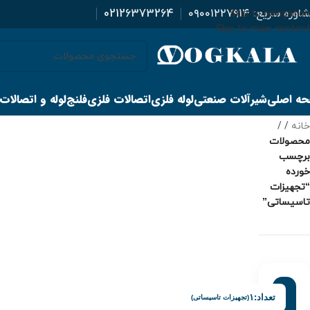
اوره سریع:
۰۹۰۰۱۲۲۷۹۱۴
02126373264
Skip to navigation
Skip to main content
ه اصلی
شیرآلات صنعتی
لوله فلزی
اتصالات فلزی
فلنج
لوله و اتصالات
خانه
/
محصولات
برچسب
خورده
“تجهیزات
تاسیساتی”
تعداد:
۱
(تجهیزات تاسیساتی)