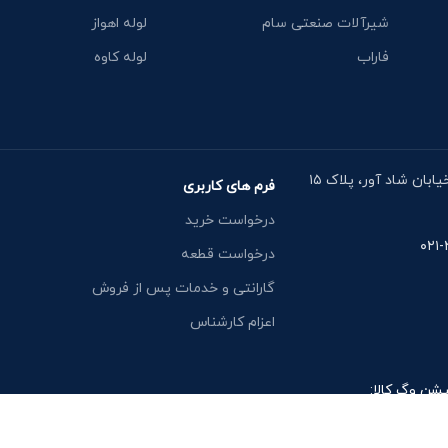
شیرآلات صنعتی سام
لوله اهواز
فاراب
لوله کاوه
آدرس دفتر: خیابان مقدس اردبیلی، نبش خیابان شاد آور، پلاک ۱۵
فرم های کاربری
درخواست خرید
درخواست قطعه
گارانتی و خدمات پس از فروش
اعزام کارشناس
یشن وگ کالا: