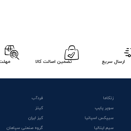
ارسال سریع
تضمین اصالت کالا
مهلت 
زتکاما
فردآب
سوپر پایپ
کیتز
سیپکس اسپانیا
کیز ایران
سیم ایتالیا
گروه صنعتی سپاهان