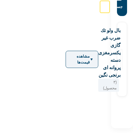
جستجو:
بال ولو تك
ضرب غیر
گازی
یكسرمغزی
مشاهده
▼
دسته
قیمت‌ها
پروانه ای
برنجی نگین
(۳
محصول)