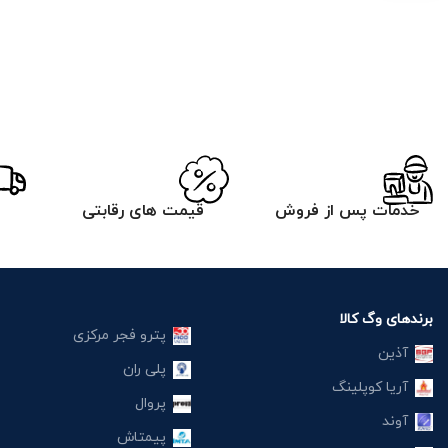
خدمات پس از فروش
قیمت های رقابتی
برندهای وگ کالا
پترو فجر مرکزی
آذین
پلی ران
آریا کوپلینگ
پروال
آوند
پیمتاش