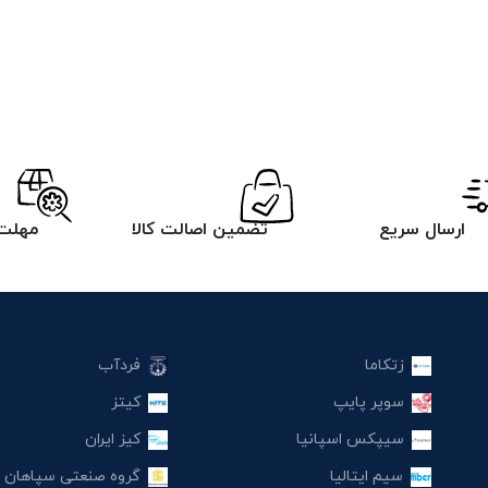
ارسال سریع
تضمین اصالت کالا
مهلت 
زتکاما
فردآب
سوپر پایپ
کیتز
سیپکس اسپانیا
کیز ایران
سیم ایتالیا
گروه صنعتی سپاهان