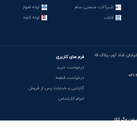
شیرآلات صنعتی سام
لوله اهواز
فاراب
لوله کاوه
آدرس دفتر: خیابان مقدس اردبیلی، نبش خیابان شاد آور، پلاک ۱۵
فرم های کاربری
درخواست خرید
درخواست قطعه
گارانتی و خدمات پس از فروش
اعزام کارشناس
یشن وگ کالا: