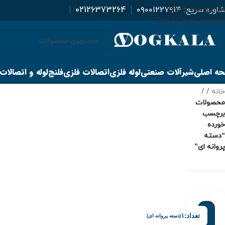
اوره سریع:
۰۹۰۰۱۲۲۷۹۱۴
02126373264
Skip to navigation
Skip to main content
ه اصلی
شیرآلات صنعتی
لوله فلزی
اتصالات فلزی
فلنج
لوله و اتصالات
خانه
/
محصولات
برچسب
خورده
“دسته
پروانه ای”
تعداد:
۱
(دسته پروانه ای)