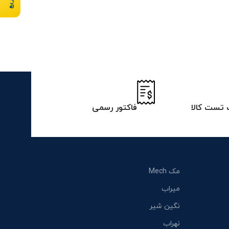
تست کالا
فاکتور رسمی
مک Mech
میراب
نگین شیر
نهراب