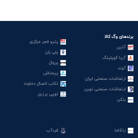
برندهای وگ کالا
پترو فجر مرکزی
آذین
پلی ران
آریا کوپلینگ
پروال
آوند
پیمتاش
ارتعاشات صنعتی ایران
تکاب اتصال دماوند
ارتعاشات صنعتی نوین
توپی برزیل
بنکن
زتکاما
فردآب