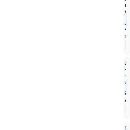
یکسرساکتی
یو
پی
▼
قیمت‌ها
وی
سی
پیمتاش
۹
محصول
زانو
چسبی
یو
پی
وی
▼
قیمت‌ها
سی
پیمتاش
۱۴
محصول
زانو