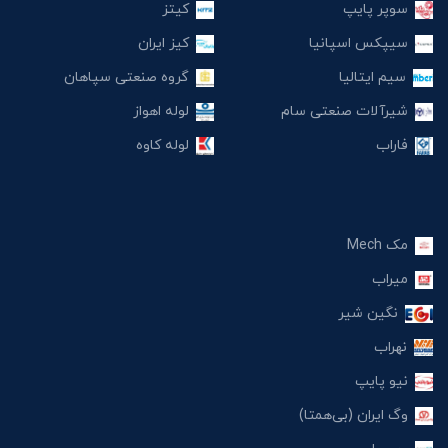
سوپر پایپ
کیتز
سیپکس اسپانیا
کیز ایران
سیم ایتالیا
گروه صنعتی سپاهان
شیرآلات صنعتی سام
لوله اهواز
فاراب
لوله کاوه
مک Mech
میراب
نگین شیر
نهراب
نیو پایپ
وگ ایران (بی‌همتا)