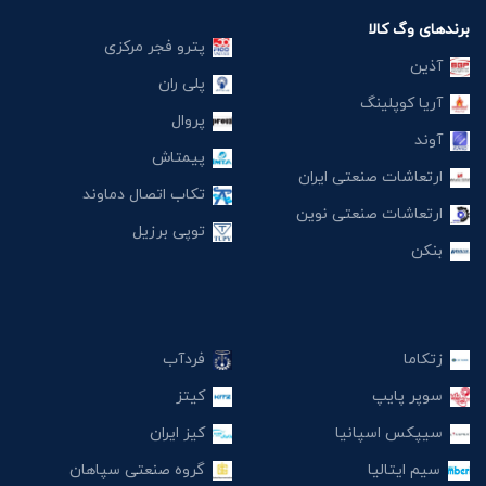
برندهای وگ کالا
پترو فجر مرکزی
آذین
پلی ران
آریا کوپلینگ
پروال
آوند
پیمتاش
ارتعاشات صنعتی ایران
تکاب اتصال دماوند
ارتعاشات صنعتی نوین
توپی برزیل
بنکن
زتکاما
فردآب
سوپر پایپ
کیتز
سیپکس اسپانیا
کیز ایران
سیم ایتالیا
گروه صنعتی سپاهان