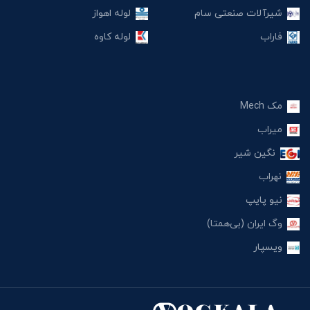
شیرآلات صنعتی سام
لوله اهواز
فاراب
لوله کاوه
مک Mech
میراب
نگین شیر
نهراب
نیو پایپ
وگ ایران (بی‌همتا)
ویسپار