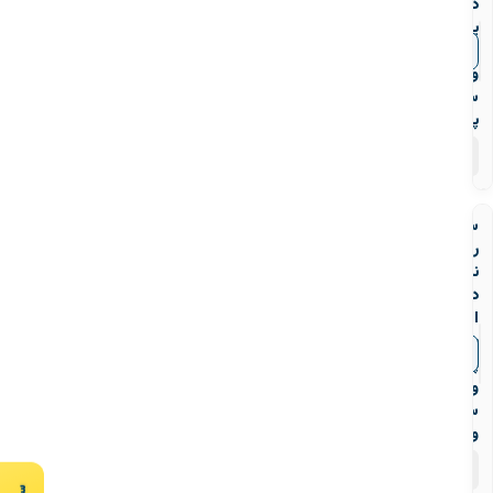
دنده‌ای
یو
پی
▼
قیمت‌ها
وی
سی
پیمتاش
۸
محصول
سه
راه
ناف
دنده
ای
یو
▼
قیمت‌ها
پی
وی
سی
ویسپار
۴
محصول