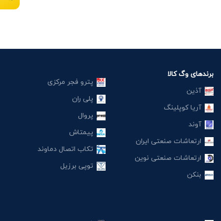
برندهای وگ کالا
پترو فجر مرکزی
آذین
پلی ران
آریا کوپلینگ
پروال
آوند
پیمتاش
ارتعاشات صنعتی ایران
تکاب اتصال دماوند
ارتعاشات صنعتی نوین
توپی برزیل
بنکن