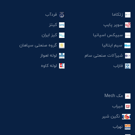
زتکاما
فردآب
سوپر پایپ
کیتز
سیپکس اسپانیا
کیز ایران
سیم ایتالیا
گروه صنعتی سپاهان
شیرآلات صنعتی سام
لوله اهواز
فاراب
لوله کاوه
مک Mech
میراب
نگین شیر
نهراب