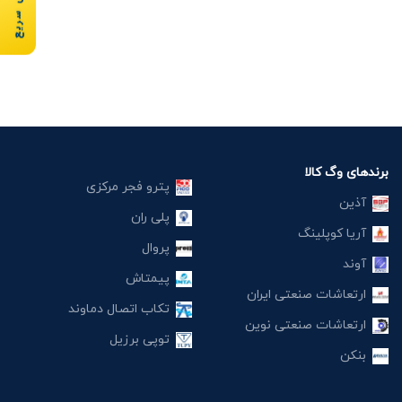
برندهای وگ کالا
پترو فجر مرکزی
آذین
پلی ران
آریا کوپلینگ
پروال
آوند
پیمتاش
ارتعاشات صنعتی ایران
تکاب اتصال دماوند
ارتعاشات صنعتی نوین
توپی برزیل
بنکن