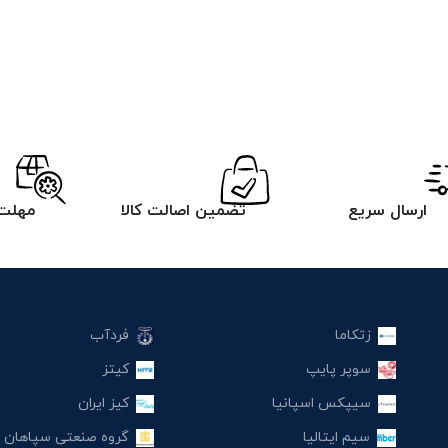
ارسال سریع
تضمین اصالت کالا
مهلت 
زتکاما
فردآب
سوپر پایپ
کیتز
سیپکس اسپانیا
کیز ایران
سیم ایتالیا
گروه صنعتی سپاهان