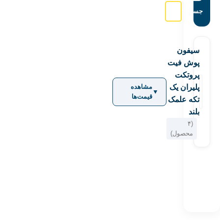
جستجو:
سیفون
پوش فیت
پروتکت
پلیران یک
مشاهده
▼
قیمت‌ها
تکه علمک
بلند
(۴
محصول)