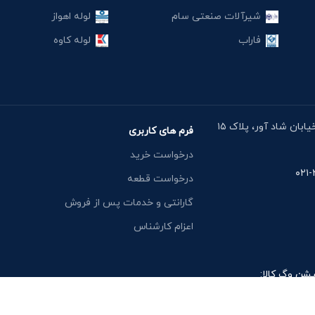
شیرآلات صنعتی سام
لوله اهواز
فاراب
لوله کاوه
آدرس دفتر: خیابان مقدس اردبیلی، نبش خیابان شاد آور، پلاک ۱۵
فرم های کاربری
درخواست خرید
درخواست قطعه
گارانتی و خدمات پس از فروش
اعزام کارشناس
یشن وگ کالا: