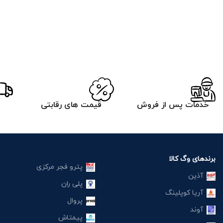
خدمات پس از فروش
قیمت های رقابتی
برندهای وگ کالا
پترو فجر مرکزی
آذین
پلی ران
آریا کوپلینگ
پروال
آوند
پیمتاش