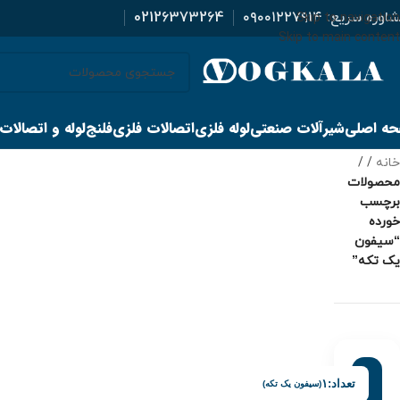
اوره سریع:
۰۹۰۰۱۲۲۷۹۱۴
02126373264
Skip to navigation
Skip to main content
ه اصلی
شیرآلات صنعتی
لوله فلزی
اتصالات فلزی
فلنج
لوله و اتصالات
خانه
/
محصولات
برچسب
خورده
“سیفون
یک تکه”
تعداد:
۱
(سیفون یک تکه)