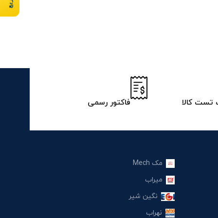
تست کالا
فاکتور رسمی
مک Mech
میراب
نگین شیر
نهراب