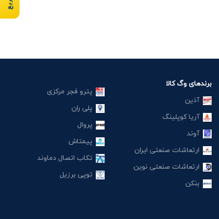
برندهای وگ کالا
پترو فجر مرکزی
آذین
پلی ران
آریا کوپلینگ
پروال
آوند
پیمتاش
ارتعاشات صنعتی ایران
تکاب اتصال دماوند
ارتعاشات صنعتی نوین
توپی برزیل
بنکن