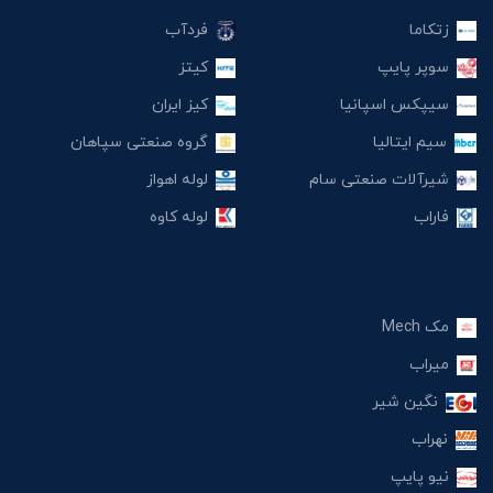
زتکاما
فردآب
سوپر پایپ
کیتز
سیپکس اسپانیا
کیز ایران
سیم ایتالیا
گروه صنعتی سپاهان
شیرآلات صنعتی سام
لوله اهواز
فاراب
لوله کاوه
مک Mech
میراب
نگین شیر
نهراب
نیو پایپ