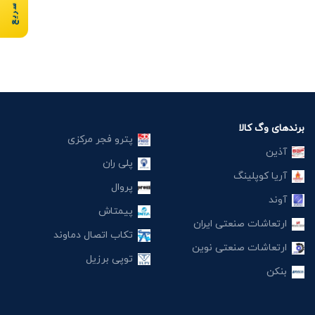
برندهای وگ کالا
پترو فجر مرکزی
آذین
پلی ران
آریا کوپلینگ
پروال
آوند
پیمتاش
ارتعاشات صنعتی ایران
تکاب اتصال دماوند
ارتعاشات صنعتی نوین
توپی برزیل
بنکن