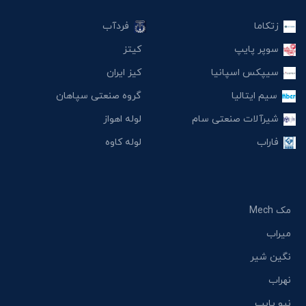
زتکاما
فردآب
سوپر پایپ
کیتز
سیپکس اسپانیا
کیز ایران
سیم ایتالیا
گروه صنعتی سپاهان
شیرآلات صنعتی سام
لوله اهواز
فاراب
لوله کاوه
مک Mech
میراب
نگین شیر
نهراب
نیو پایپ