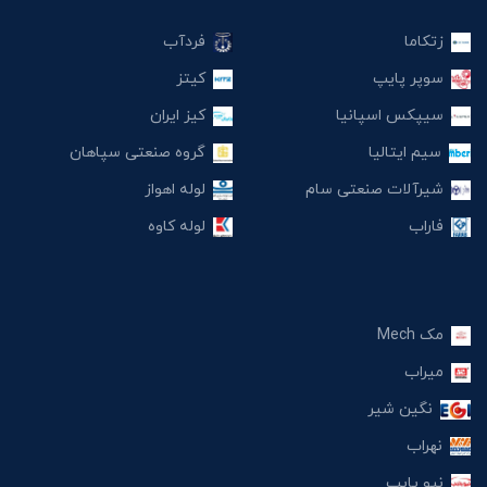
زتکاما
فردآب
سوپر پایپ
کیتز
سیپکس اسپانیا
کیز ایران
سیم ایتالیا
گروه صنعتی سپاهان
شیرآلات صنعتی سام
لوله اهواز
فاراب
لوله کاوه
مک Mech
میراب
نگین شیر
نهراب
نیو پایپ