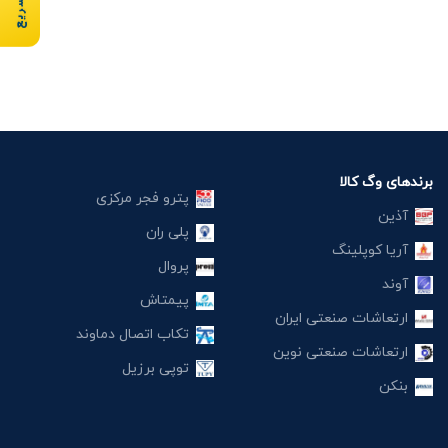
برندهای وگ کالا
پترو فجر مرکزی
آذین
پلی ران
آریا کوپلینگ
پروال
آوند
پیمتاش
ارتعاشات صنعتی ایران
تکاب اتصال دماوند
ارتعاشات صنعتی نوین
توپی برزیل
بنکن