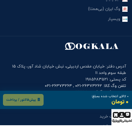
وگ ایران (بی‌همتا)
ویسپار
آدرس دفتر: خیابان مقدس اردبیلی، نبش خیابان شاد آور، پلاک ۱۵
طبقه سوم واحد ۱۱
کد پستی: ۱۹۸۵۶۸۳۵۲۱
تلفن وگ کالا: ۲۶۳۷۳۲۶۲-۰۲۱ , ۲۶۳۷۳۲۶۴-۰۲۱
موبایل دفتر وگ کالا: ۰۹۰۰۱۲۲۷۹۱۴
۰
کالای انتخاب شده بمبلغ:
🧾 پیش‌فاکتور / پرداخت
۰ تومان
فرم های کاربری
درخواست خرید
تیبانی
حساب کاربری
فروشگاه
درخواست قطعه