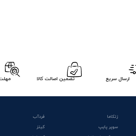
ارسال سریع
تضمین اصالت کالا
مهلت 
زتکاما
فردآب
سوپر پایپ
کیتز