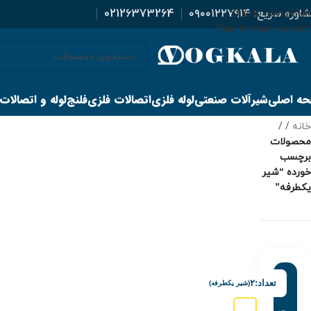
اوره سریع:
۰۹۰۰۱۲۲۷۹۱۴
02126373264
Skip to navigation
Skip to main content
ه اصلی
شیرآلات صنعتی
لوله فلزی
اتصالات فلزی
فلنج
لوله و اتصالات
خانه
/
محصولات
برچسب
خورده “شير
يكطرفه”
تعداد:
۲
(شير يكطرفه)