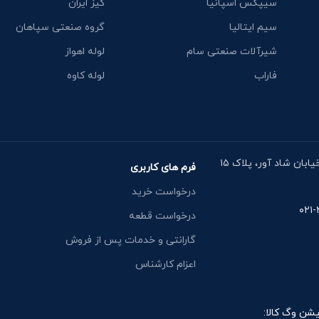
سیپکس اسپانیا
کیز ایران
سیم ایتالیا
گروه صنعتی سپاهان
شیرآلات صنعتی سام
لوله اهواز
فاراب
لوله کاوه
آدرس دفتر: خیابان مقدس اردبیلی، نبش خیابان شاد آور، پلاک ۱۵
فرم های کاربری
درخواست خرید
درخواست قطعه
گارانتی و خدمات پس از فروش
اعزام کارشناس
یشن وگ کالا: