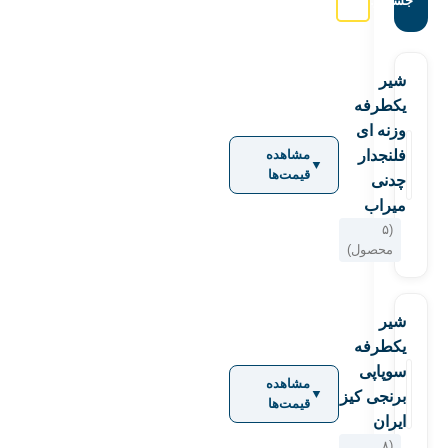
جستجو:
شير
يكطرفه
وزنه ای
فلنجدار
مشاهده
▼
قیمت‌ها
چدنی
ميراب
(۵
محصول)
شير
يكطرفه
سوپاپی
مشاهده
▼
برنجی کیز
قیمت‌ها
ایران
(۸