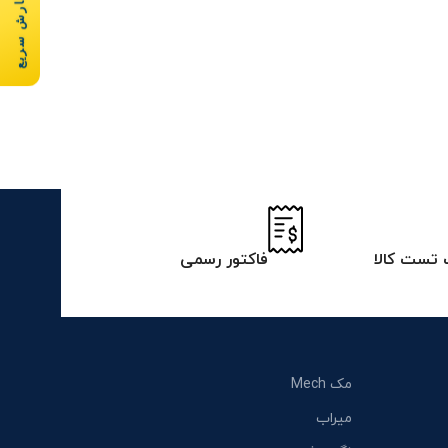
سفارش سریع
تست کالا
فاکتور رسمی
مک Mech
میراب