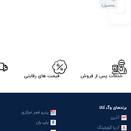
محصول)
خدمات پس از فروش
قیمت های رقابتی
برندهای وگ کالا
پترو فجر مرکزی
آذین
پلی ران
آریا کوپلینگ