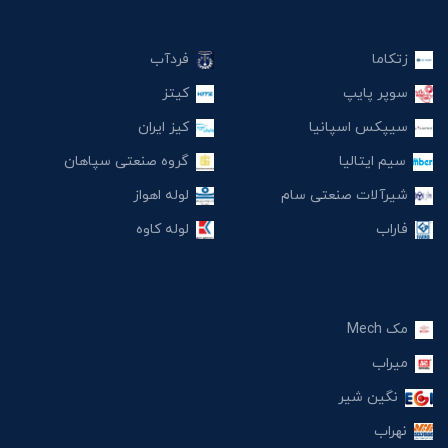
زتکاما
فردآب
سوپر پایپ
کیتز
سیپکس اسپانیا
کیز ایران
سیم ایتالیا
گروه صنعتی سپاهان
شیرآلات صنعتی سام
لوله اهواز
فاراب
لوله کاوه
مک Mech
میراب
نگین شیر
نهراب