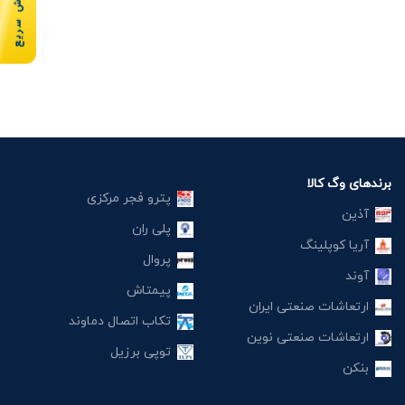
سفارش سریع
برندهای وگ کالا
پترو فجر مرکزی
آذین
پلی ران
آریا کوپلینگ
پروال
آوند
پیمتاش
ارتعاشات صنعتی ایران
تکاب اتصال دماوند
ارتعاشات صنعتی نوین
توپی برزیل
بنکن