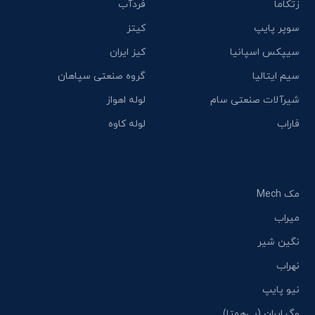
زتکاما
فردآب
سوپر پایپ
کیتز
سیپکس اسپانیا
کیز ایران
سیم ایتالیا
گروه صنعتی سپاهان
شیرآلات صنعتی سام
لوله اهواز
فاراب
لوله کاوه
مک Mech
میراب
نگین شیر
نهراب
نیو پایپ
وگ ایران (بی‌همتا)