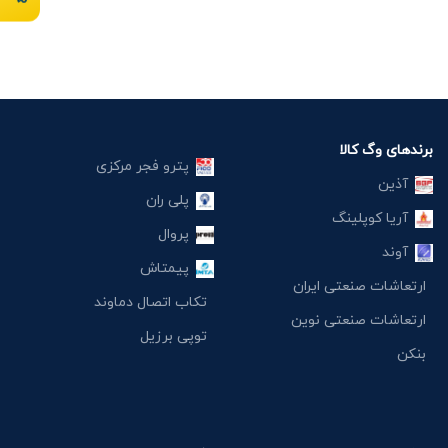
برندهای وگ کالا
پترو فجر مرکزی
آذین
پلی ران
آریا کوپلینگ
پروال
آوند
پیمتاش
ارتعاشات صنعتی ایران
تکاب اتصال دماوند
ارتعاشات صنعتی نوین
توپی برزیل
بنکن