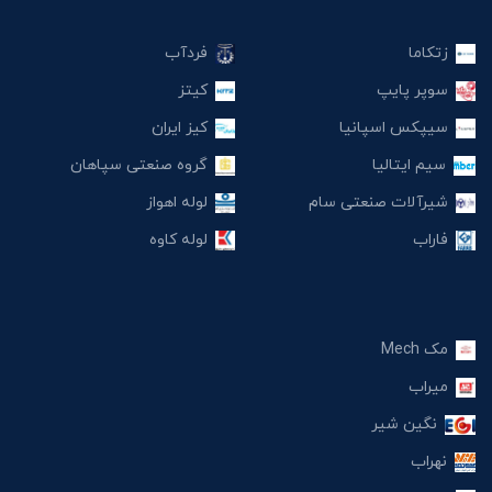
زتکاما
فردآب
سوپر پایپ
کیتز
سیپکس اسپانیا
کیز ایران
سیم ایتالیا
گروه صنعتی سپاهان
شیرآلات صنعتی سام
لوله اهواز
فاراب
لوله کاوه
مک Mech
میراب
نگین شیر
نهراب