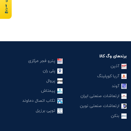
سفارش سریع
برندهای وگ کالا
پترو فجر مرکزی
آذین
پلی ران
آریا کوپلینگ
پروال
آوند
پیمتاش
ارتعاشات صنعتی ایران
تکاب اتصال دماوند
ارتعاشات صنعتی نوین
توپی برزیل
بنکن