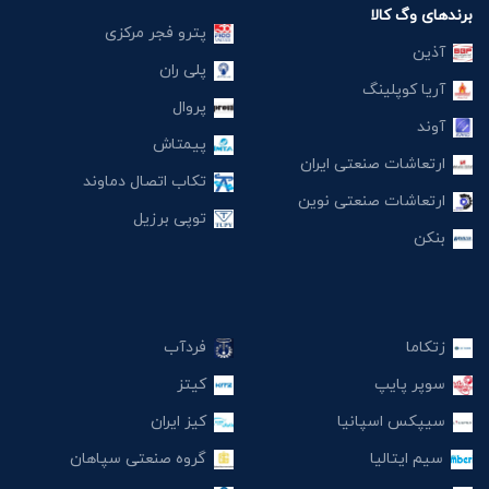
برندهای وگ کالا
پترو فجر مرکزی
آذین
پلی ران
آریا کوپلینگ
پروال
آوند
پیمتاش
ارتعاشات صنعتی ایران
تکاب اتصال دماوند
ارتعاشات صنعتی نوین
توپی برزیل
بنکن
زتکاما
فردآب
سوپر پایپ
کیتز
سیپکس اسپانیا
کیز ایران
سیم ایتالیا
گروه صنعتی سپاهان