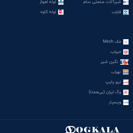
شیرآلات صنعتی سام
لوله اهواز
فاراب
لوله کاوه
مک Mech
میراب
نگین شیر
نهراب
نیو پایپ
وگ ایران (بی‌همتا)
ویسپار