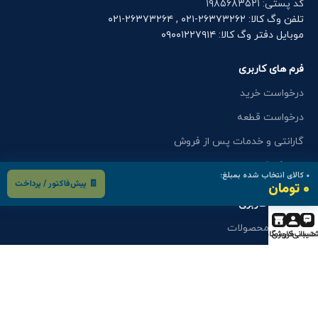
کد پستی: ۱۹۸۵۶۸۳۵۲۱
تلفن وگ کالا: ۲۶۳۷۳۲۶۲-۰۲۱ , ۲۶۳۷۳۲۶۴-۰۲۱
موبایل دفتر وگ کالا: ۰۹۰۰۱۲۲۷۹۱۴
فرم های کاربری
درخواست خرید
درخواست قطعه
گارانتی و خدمات پس از فروش
اعزام کارشناس
۰
کالای انتخاب شده بمبلغ:
🧾 پیش‌فاکتور / پرداخت
۰ تومان
فرم های کاربری
کاتالوگ محصولات
تیبانی
حساب کاربری
فروشگاه
استخدام
درخواست نمایندگی
انتقادات و پیشنهادات