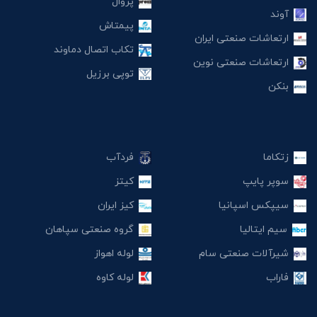
پروال
آوند
پیمتاش
ارتعاشات صنعتی ایران
تکاب اتصال دماوند
ارتعاشات صنعتی نوین
توپی برزیل
بنکن
زتکاما
فردآب
سوپر پایپ
کیتز
سیپکس اسپانیا
کیز ایران
سیم ایتالیا
گروه صنعتی سپاهان
شیرآلات صنعتی سام
لوله اهواز
فاراب
لوله کاوه