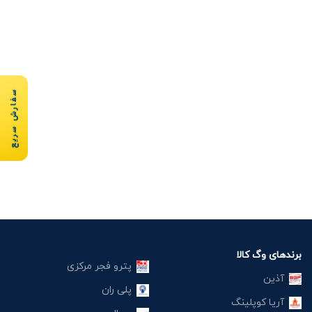
سفارش سریع
برندهای وگ کالا
پترو فجر مرکزی
آذین
پلی ران
آریا کوپلینگ