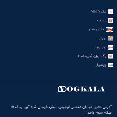
مک Mech
میراب
نگین شیر
نهراب
نیو پایپ
وگ ایران (بی‌همتا)
ویسپار
آدرس دفتر: خیابان مقدس اردبیلی، نبش خیابان شاد آور، پلاک ۱۵
طبقه سوم واحد ۱۱