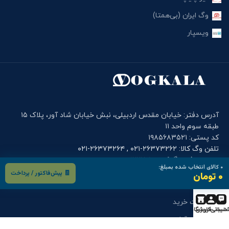
وگ ایران (بی‌همتا)
ویسپار
آدرس دفتر: خیابان مقدس اردبیلی، نبش خیابان شاد آور، پلاک ۱۵
طبقه سوم واحد ۱۱
کد پستی: ۱۹۸۵۶۸۳۵۲۱
تلفن وگ کالا: ۲۶۳۷۳۲۶۲-۰۲۱ , ۲۶۳۷۳۲۶۴-۰۲۱
موبایل دفتر وگ کالا: ۰۹۰۰۱۲۲۷۹۱۴
۰
کالای انتخاب شده بمبلغ:
🧾 پیش‌فاکتور / پرداخت
۰ تومان
فرم های کاربری
درخواست خرید
تیبانی
حساب کاربری
فروشگاه
درخواست قطعه