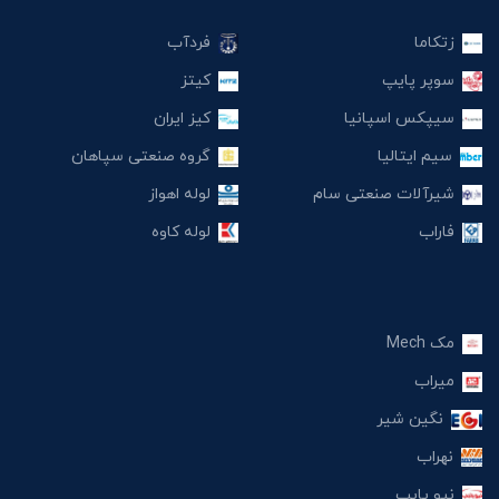
زتکاما
فردآب
سوپر پایپ
کیتز
سیپکس اسپانیا
کیز ایران
سیم ایتالیا
گروه صنعتی سپاهان
شیرآلات صنعتی سام
لوله اهواز
فاراب
لوله کاوه
مک Mech
میراب
نگین شیر
نهراب
نیو پایپ