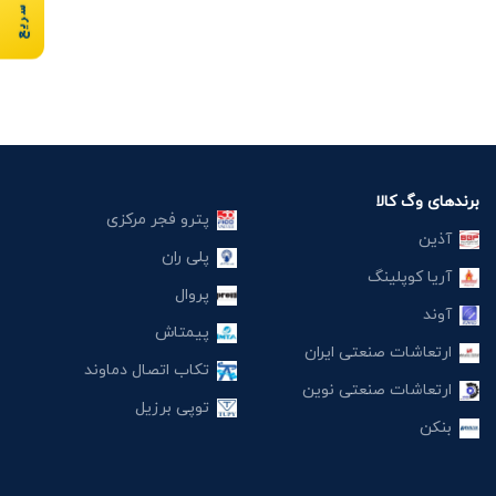
برندهای وگ کالا
پترو فجر مرکزی
آذین
پلی ران
آریا کوپلینگ
پروال
آوند
پیمتاش
ارتعاشات صنعتی ایران
تکاب اتصال دماوند
ارتعاشات صنعتی نوین
توپی برزیل
بنکن