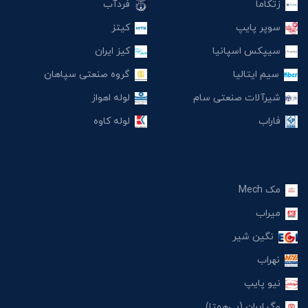
زتکاما
فردآب
سوپر پایپ
کیتز
سیپکس اسپانیا
کیز ایران
سیم ایتالیا
گروه صنعتی سپاهان
شیرآلات صنعتی سام
لوله اهواز
فاراب
لوله کاوه
مک Mech
میراب
نگین شیر
نهراب
نیو پایپ
وگ ایران (بی‌همتا)