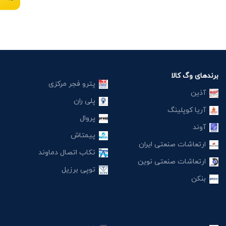
برندهای وگ کالا
پترو فجر مرکزی
آذین
پلی ران
آریا کوپلینگ
پروال
آوند
پیمتاش
ارتعاشات صنعتی ایران
تکاب اتصال دماوند
ارتعاشات صنعتی نوین
توپی برزیل
بنکن