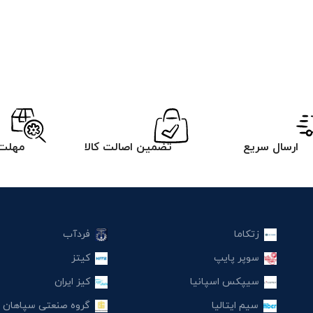
ارسال سریع
تضمین اصالت کالا
مهلت 
زتکاما
فردآب
سوپر پایپ
کیتز
سیپکس اسپانیا
کیز ایران
سیم ایتالیا
گروه صنعتی سپاهان