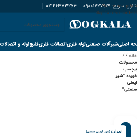
اوره سریع:
۰۹۰۰۱۲۲۷۹۱۴
02126373264
Skip to navigation
Skip to main content
ه اصلی
شیرآلات صنعتی
لوله فلزی
اتصالات فلزی
فلنج
لوله و اتصالات
خانه
/
محصولات
برچسب
خورده “شیر
ایمنی
صنعتی”
تعداد:
۱
(شیر ایمنی صنعتی)