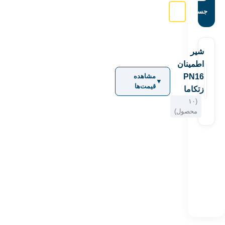
جستجو:
شیر
اطمینان
PN16
مشاهده
▼
قیمت‌ها
زتکاما
(۱۰
محصول)