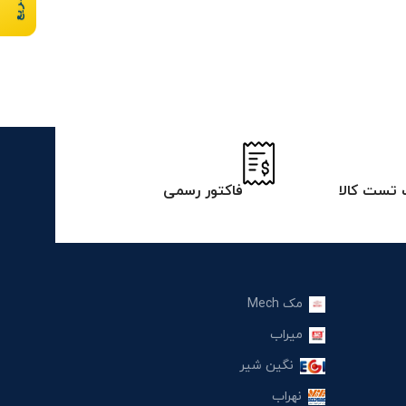
تست کالا
فاکتور رسمی
مک Mech
میراب
نگین شیر
نهراب