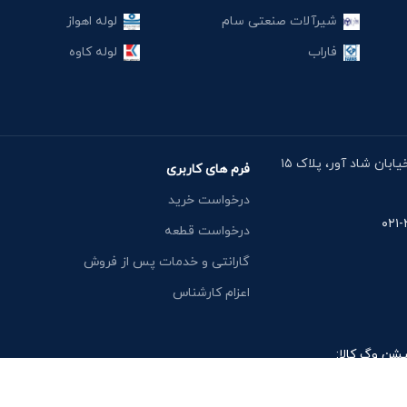
شیرآلات صنعتی سام
لوله اهواز
فاراب
لوله کاوه
آدرس دفتر: خیابان مقدس اردبیلی، نبش خیابان شاد آور، پلاک ۱۵
فرم های کاربری
درخواست خرید
درخواست قطعه
گارانتی و خدمات پس از فروش
اعزام کارشناس
یشن وگ کالا: