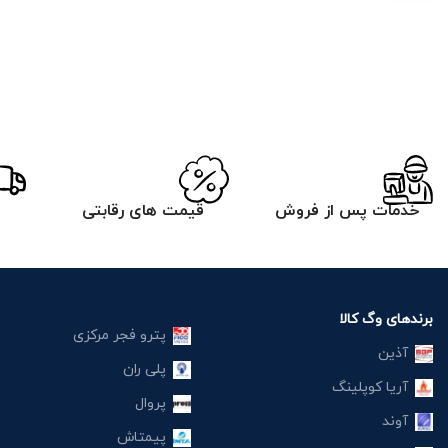
خدمات پس از فروش
قیمت های رقابتی
برندهای وگ کالا
پترو فجر مرکزی
آذین
پلی ران
آریا کوپلینگ
پروال
آوند
پیمتاش