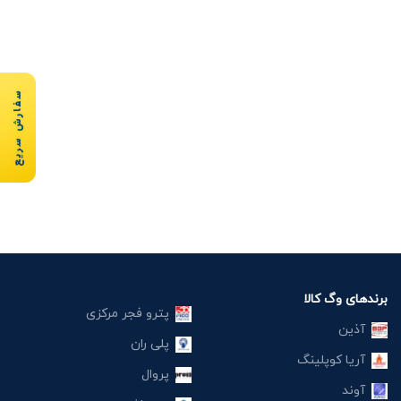
سفارش سریع
برندهای وگ کالا
پترو فجر مرکزی
آذین
پلی ران
آریا کوپلینگ
پروال
آوند