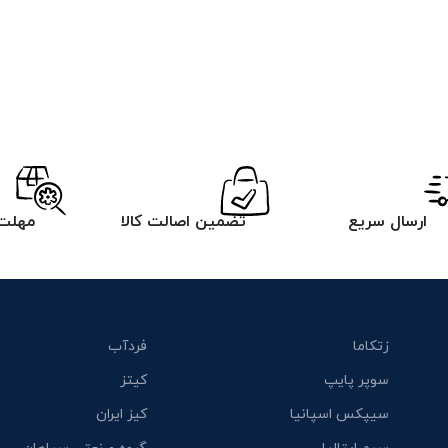
ارسال سریع
تضمین اصالت کالا
مهلت 
زتکاما
فردآب
سوپر پایپ
کیتز
سیپکس اسپانیا
کیز ایران