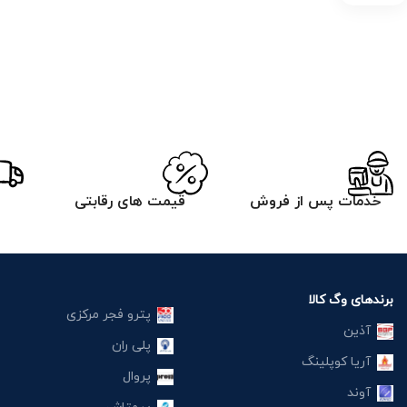
خدمات پس از فروش
قیمت های رقابتی
برندهای وگ کالا
پترو فجر مرکزی
آذین
پلی ران
آریا کوپلینگ
پروال
آوند