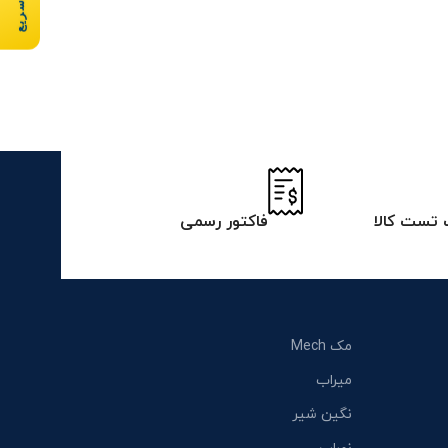
تست کالا
فاکتور رسمی
مک Mech
میراب
نگین شیر