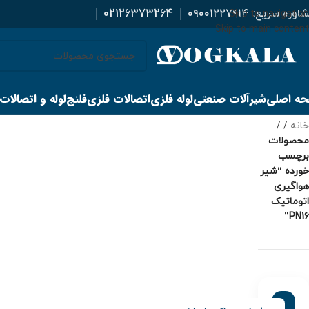
اوره سریع:
۰۹۰۰۱۲۲۷۹۱۴
02126373264
Skip to navigation
Skip to main content
ه اصلی
شیرآلات صنعتی
لوله فلزی
اتصالات فلزی
فلنج
لوله و اتصالات
خانه
/
محصولات
برچسب
خورده “شیر
هواگیری
اتوماتیک
PN16”