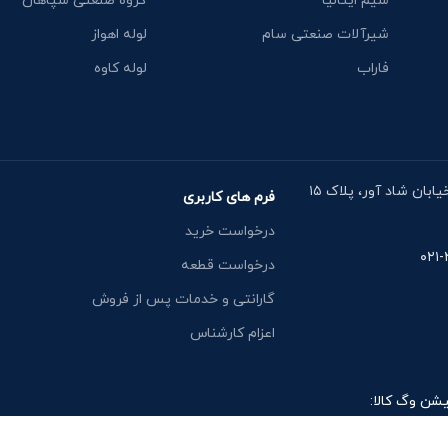
سیم ایتالیا
گروه صنعتی سپاهان
شیرآلات صنعتی سام
لوله اهواز
فاراب
لوله کاوه
آدرس دفتر: خیابان مقدس اردبیلی، نبش خیابان شاد آور، پلاک ۱۵
فرم های کاربری
درخواست خرید
درخواست قطعه
گارانتی و خدمات پس از فروش
اعزام کارشناس
یشن وگ کالا: