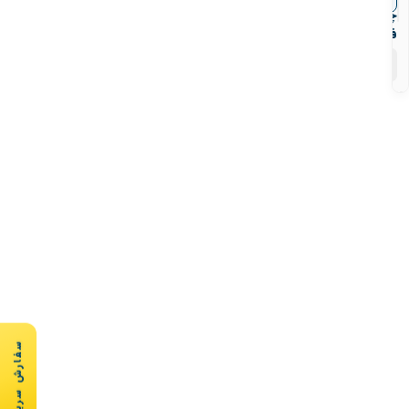
چدنی
فاراب
۸
محصول
سفارش سریع