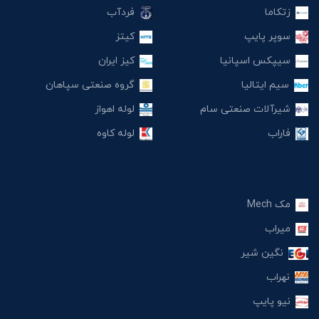
زتکاما
فردآب
سوپر پایپ
کیتز
سیپکس اسپانیا
کیز ایران
سیم ایتالیا
گروه صنعتی سپاهان
شیرآلات صنعتی سام
لوله اهواز
فاراب
لوله کاوه
مک Mech
میراب
نگین شیر
نهراب
نیو پایپ