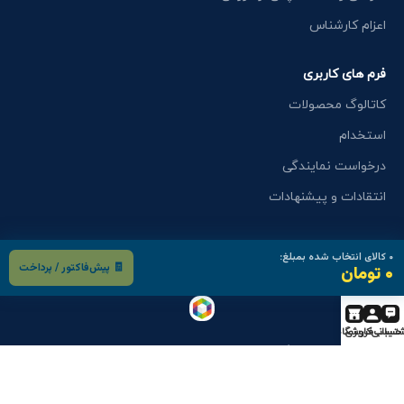
اعزام کارشناس
فرم های کاربری
کاتالوگ محصولات
استخدام
درخواست نمایندگی
انتقادات و پیشنهادات
۰
کالای انتخاب شده بمبلغ:
🧾 پیش‌فاکتور / پرداخت
۰ تومان
تیبانی
حساب کاربری
فروشگاه
دانلود اپلیکیشن وگ کالا: