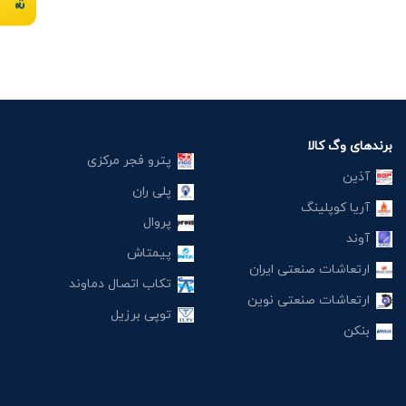
برندهای وگ کالا
پترو فجر مرکزی
آذین
پلی ران
آریا کوپلینگ
پروال
آوند
پیمتاش
ارتعاشات صنعتی ایران
تکاب اتصال دماوند
ارتعاشات صنعتی نوین
توپی برزیل
بنکن