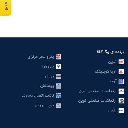
برندهای وگ کالا
پترو فجر مرکزی
آذین
پلی ران
آریا کوپلینگ
پروال
آوند
پیمتاش
ارتعاشات صنعتی ایران
تکاب اتصال دماوند
ارتعاشات صنعتی نوین
توپی برزیل
بنکن