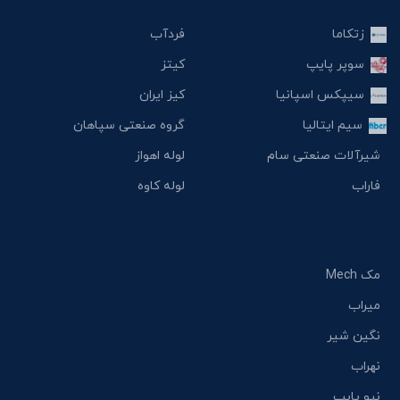
زتکاما
فردآب
سوپر پایپ
کیتز
سیپکس اسپانیا
کیز ایران
سیم ایتالیا
گروه صنعتی سپاهان
شیرآلات صنعتی سام
لوله اهواز
فاراب
لوله کاوه
مک Mech
میراب
نگین شیر
نهراب
نیو پایپ