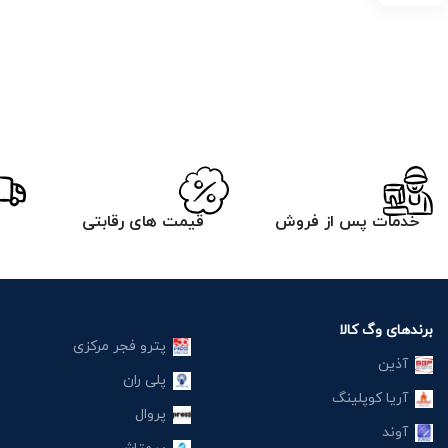
خدمات پس از فروش
قیمت های رقابتی
برندهای وگ کالا
پترو فجر مرکزی
آذین
پلی ران
آریا کوپلینگ
پروال
آوند