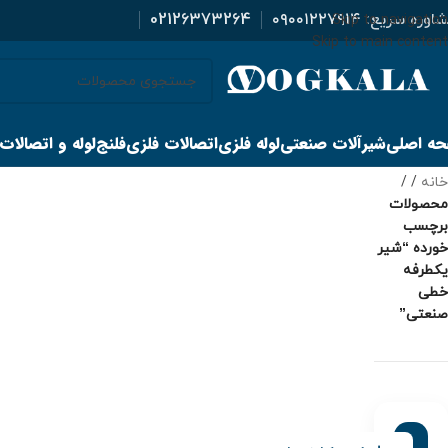
اوره سریع:
۰۹۰۰۱۲۲۷۹۱۴
02126373264
Skip to navigation
Skip to main content
ه اصلی
شیرآلات صنعتی
لوله فلزی
اتصالات فلزی
فلنج
لوله و اتصالات
خانه
/
محصولات
برچسب
خورده “شیر
یکطرفه
خطی
صنعتی”