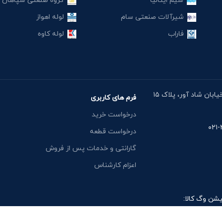
سیم ایتالیا
گروه صنعتی سپاهان
شیرآلات صنعتی سام
لوله اهواز
فاراب
لوله کاوه
آدرس دفتر: خیابان مقدس اردبیلی، نبش خیابان شاد آور، پلاک ۱۵
فرم های کاربری
درخواست خرید
درخواست قطعه
گارانتی و خدمات پس از فروش
اعزام کارشناس
یشن وگ کالا: