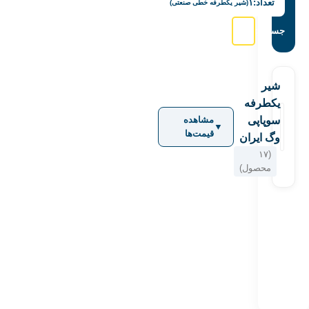
تعداد:
۱
(شیر یکطرفه خطی صنعتی)
جستجو:
شیر
یکطرفه
سوپاپی
مشاهده
▼
قیمت‌ها
وگ ایران
(۱۷
محصول)