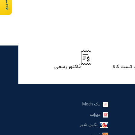
تست کالا
فاکتور رسمی
مک Mech
میراب
نگین شیر