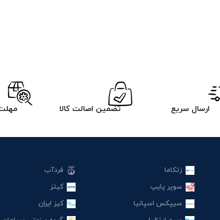
ارسال سریع
تضمین اصالت کالا
مهلت 
زتکاما
فردآب
سوپر پایپ
کیتز
سیپکس اسپانیا
کیز ایران