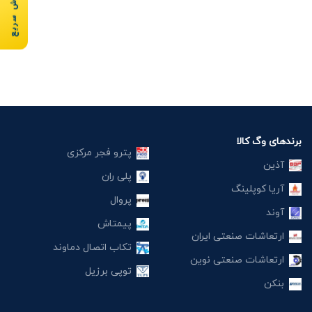
سفارش سریع
برندهای وگ کالا
پترو فجر مرکزی
آذین
پلی ران
آریا کوپلینگ
پروال
آوند
پیمتاش
ارتعاشات صنعتی ایران
تکاب اتصال دماوند
ارتعاشات صنعتی نوین
توپی برزیل
بنکن