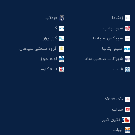
زتکاما
فردآب
سوپر پایپ
کیتز
سیپکس اسپانیا
کیز ایران
سیم ایتالیا
گروه صنعتی سپاهان
شیرآلات صنعتی سام
لوله اهواز
فاراب
لوله کاوه
مک Mech
میراب
نگین شیر
نهراب