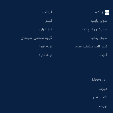
زتکاما
فردآب
سوپر پایپ
کیتز
سیپکس اسپانیا
کیز ایران
سیم ایتالیا
گروه صنعتی سپاهان
شیرآلات صنعتی سام
لوله اهواز
فاراب
لوله کاوه
مک Mech
میراب
نگین شیر
نهراب