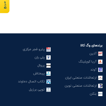
برندهای وگ کالا
پترو فجر مرکزی
آذین
پلی ران
آریا کوپلینگ
پروال
آوند
پیمتاش
ارتعاشات صنعتی ایران
تکاب اتصال دماوند
ارتعاشات صنعتی نوین
توپی برزیل
بنکن