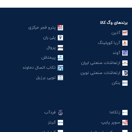
برندهای وگ کالا
پترو فجر مرکزی
آذین
پلی ران
آریا کوپلینگ
پروال
آوند
پیمتاش
ارتعاشات صنعتی ایران
تکاب اتصال دماوند
ارتعاشات صنعتی نوین
توپی برزیل
بنکن
زتکاما
فردآب
سوپر پایپ
کیتز