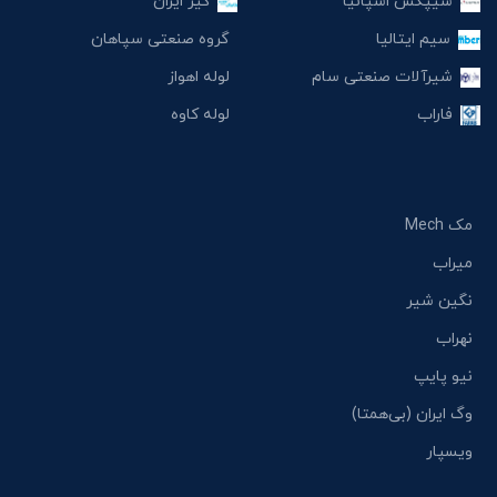
سیپکس اسپانیا
کیز ایران
سیم ایتالیا
گروه صنعتی سپاهان
شیرآلات صنعتی سام
لوله اهواز
فاراب
لوله کاوه
مک Mech
میراب
نگین شیر
نهراب
نیو پایپ
وگ ایران (بی‌همتا)
ویسپار