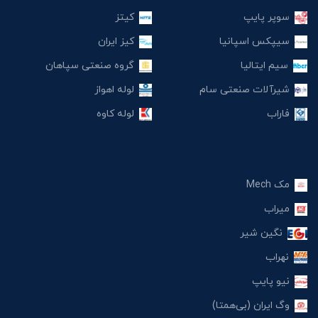
سوپر پایپ
کیتز
سیپکس اسپانیا
کیز ایران
سیم ایتالیا
گروه صنعتی سپاهان
شیرآلات صنعتی سام
لوله اهواز
فاراب
لوله کاوه
مک Mech
میراب
نگین شیر
نهراب
نیو پایپ
وگ ایران (بی‌همتا)