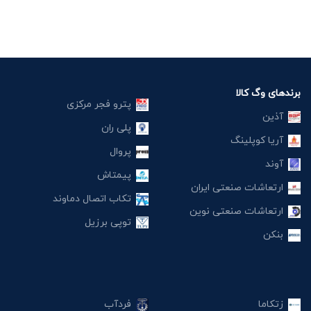
برندهای وگ کالا
پترو فجر مرکزی
آذین
پلی ران
آریا کوپلینگ
پروال
آوند
پیمتاش
ارتعاشات صنعتی ایران
تکاب اتصال دماوند
ارتعاشات صنعتی نوین
توپی برزیل
بنکن
زتکاما
فردآب