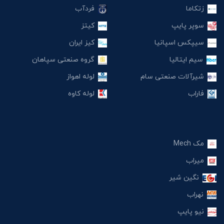
زتکاما
فردآب
سوپر پایپ
کیتز
سیپکس اسپانیا
کیز ایران
سیم ایتالیا
گروه صنعتی سپاهان
شیرآلات صنعتی سام
لوله اهواز
فاراب
لوله کاوه
مک Mech
میراب
نگین شیر
نهراب
نیو پایپ