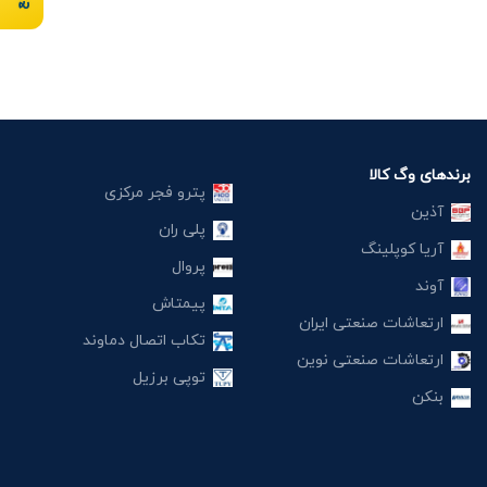
برندهای وگ کالا
پترو فجر مرکزی
آذین
پلی ران
آریا کوپلینگ
پروال
آوند
پیمتاش
ارتعاشات صنعتی ایران
تکاب اتصال دماوند
ارتعاشات صنعتی نوین
توپی برزیل
بنکن