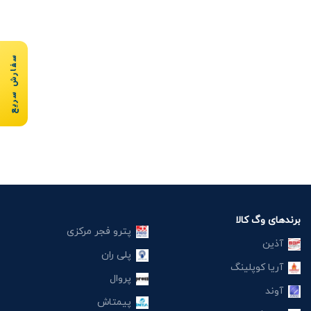
سفارش سریع
برندهای وگ کالا
پترو فجر مرکزی
آذین
پلی ران
آریا کوپلینگ
پروال
آوند
پیمتاش