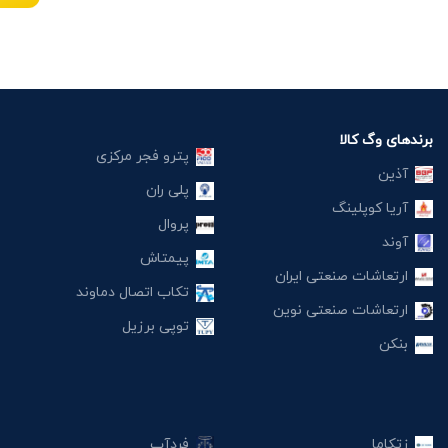
برندهای وگ کالا
پترو فجر مرکزی
آذین
پلی ران
آریا کوپلینگ
پروال
آوند
پیمتاش
ارتعاشات صنعتی ایران
تکاب اتصال دماوند
ارتعاشات صنعتی نوین
توپی برزیل
بنکن
زتکاما
فردآب