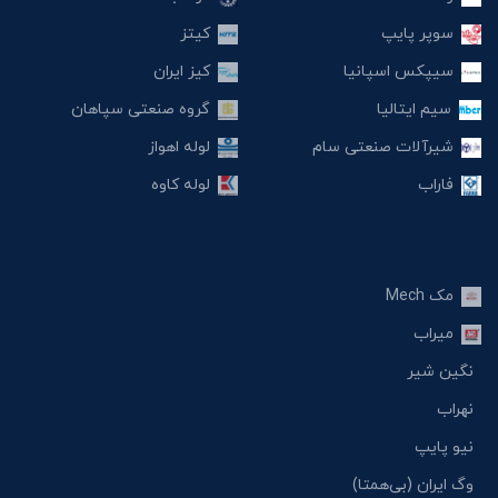
سوپر پایپ
کیتز
سیپکس اسپانیا
کیز ایران
سیم ایتالیا
گروه صنعتی سپاهان
شیرآلات صنعتی سام
لوله اهواز
فاراب
لوله کاوه
مک Mech
میراب
نگین شیر
نهراب
نیو پایپ
وگ ایران (بی‌همتا)