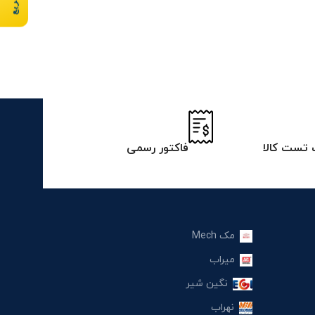
تست کالا
فاکتور رسمی
مک Mech
میراب
نگین شیر
نهراب