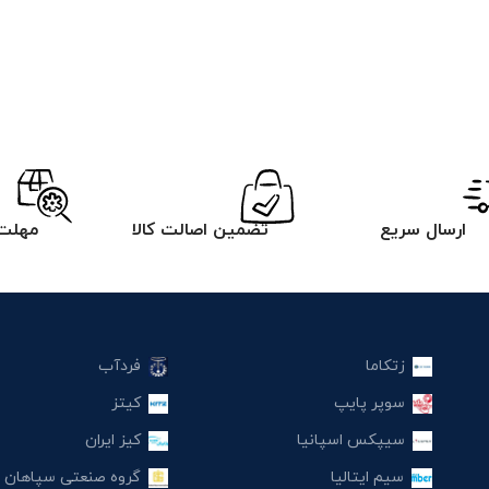
ارسال سریع
تضمین اصالت کالا
مهلت 
زتکاما
فردآب
سوپر پایپ
کیتز
سیپکس اسپانیا
کیز ایران
سیم ایتالیا
گروه صنعتی سپاهان