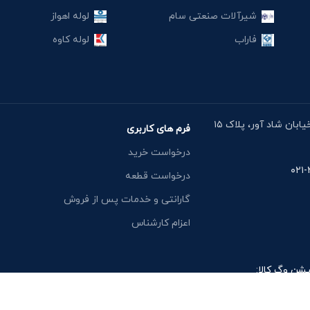
شیرآلات صنعتی سام
لوله اهواز
فاراب
لوله کاوه
آدرس دفتر: خیابان مقدس اردبیلی، نبش خیابان شاد آور، پلاک ۱۵
فرم های کاربری
درخواست خرید
درخواست قطعه
گارانتی و خدمات پس از فروش
اعزام کارشناس
یشن وگ کالا: