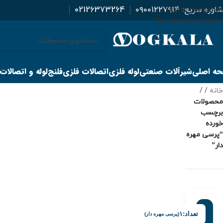
اوره سریع:
۰۹۰۰۱۲۲۷۹۱۴
02126373264
Skip to navigation
Skip to main content
ه اصلی
شیرآلات صنعتی
لوله فلزی
اتصالات فلزی
فلنج
لوله و اتصالات
خانه
/
محصولات
برچسب
خورده
“پرسی مهره
دار”
تعداد:
۱
(پرسی مهره دار)