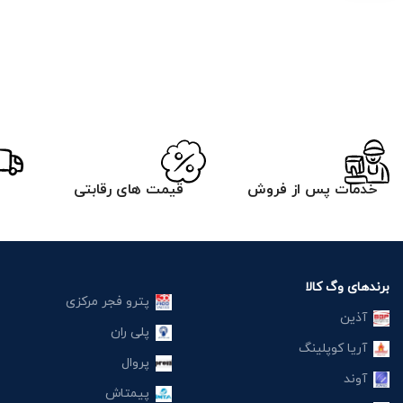
خدمات پس از فروش
قیمت های رقابتی
برندهای وگ کالا
پترو فجر مرکزی
آذین
پلی ران
آریا کوپلینگ
پروال
آوند
پیمتاش