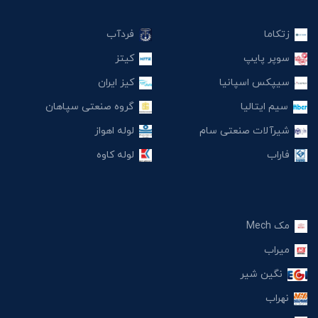
زتکاما
فردآب
سوپر پایپ
کیتز
سیپکس اسپانیا
کیز ایران
سیم ایتالیا
گروه صنعتی سپاهان
شیرآلات صنعتی سام
لوله اهواز
فاراب
لوله کاوه
مک Mech
میراب
نگین شیر
نهراب