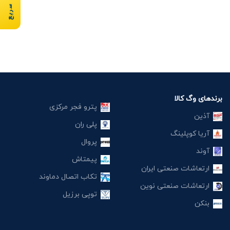
برندهای وگ کالا
پترو فجر مرکزی
آذین
پلی ران
آریا کوپلینگ
پروال
آوند
پیمتاش
ارتعاشات صنعتی ایران
تکاب اتصال دماوند
ارتعاشات صنعتی نوین
توپی برزیل
بنکن