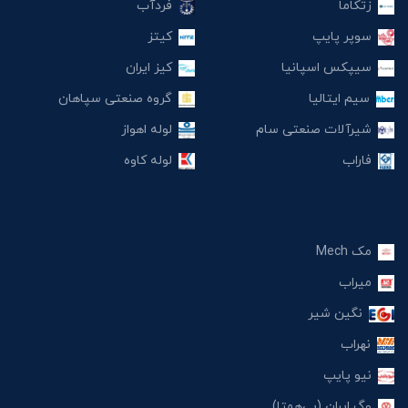
زتکاما
فردآب
سوپر پایپ
کیتز
سیپکس اسپانیا
کیز ایران
سیم ایتالیا
گروه صنعتی سپاهان
شیرآلات صنعتی سام
لوله اهواز
فاراب
لوله کاوه
مک Mech
میراب
نگین شیر
نهراب
نیو پایپ
وگ ایران (بی‌همتا)