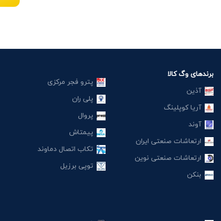
برندهای وگ کالا
پترو فجر مرکزی
آذین
پلی ران
آریا کوپلینگ
پروال
آوند
پیمتاش
ارتعاشات صنعتی ایران
تکاب اتصال دماوند
ارتعاشات صنعتی نوین
توپی برزیل
بنکن