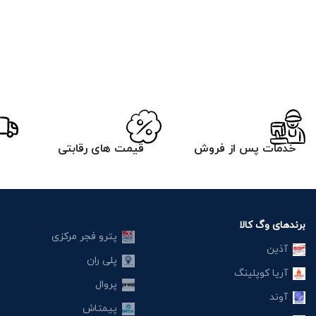
خدمات پس از فروش
قیمت های رقابتی
برندهای وگ کالا
پترو فجر مرکزی
آذین
پلی ران
آریا کوپلینگ
پروال
آوند
پیمتاش