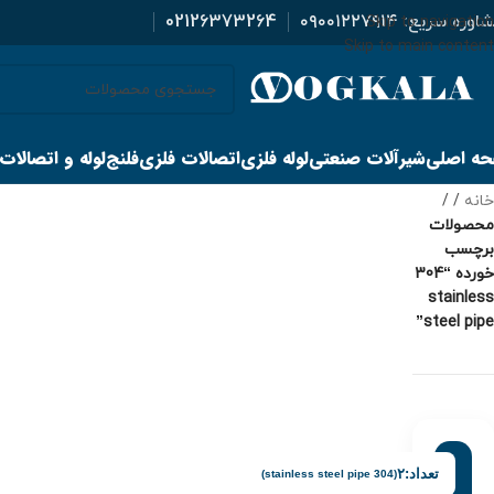
اوره سریع:
۰۹۰۰۱۲۲۷۹۱۴
02126373264
Skip to navigation
Skip to main content
ه اصلی
شیرآلات صنعتی
لوله فلزی
اتصالات فلزی
فلنج
لوله و اتصالات
خانه
/
محصولات
برچسب
خورده “304
stainless
steel pipe”
تعداد:
۲
(304 stainless steel pipe)