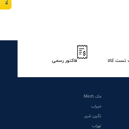
تست کالا
فاکتور رسمی
مک Mech
میراب
نگین شیر
نهراب