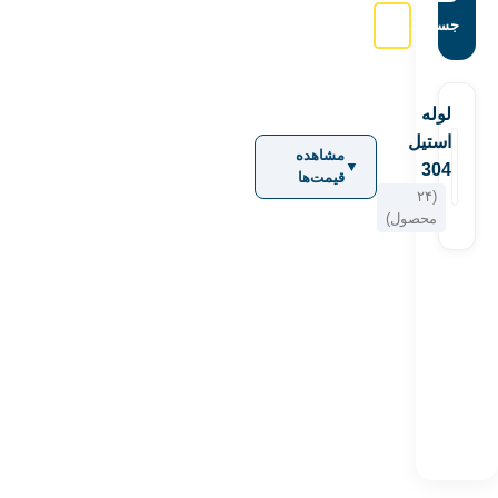
جستجو:
لوله
استیل
مشاهده
▼
304
قیمت‌ها
(۲۴
محصول)