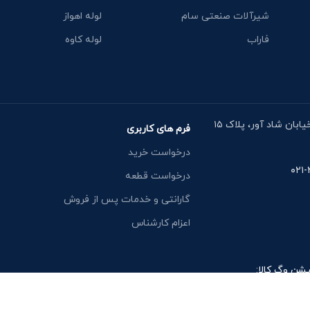
شیرآلات صنعتی سام
لوله اهواز
فاراب
لوله کاوه
آدرس دفتر: خیابان مقدس اردبیلی، نبش خیابان شاد آور، پلاک ۱۵
فرم های کاربری
درخواست خرید
درخواست قطعه
گارانتی و خدمات پس از فروش
اعزام کارشناس
یشن وگ کالا: