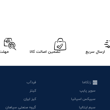
ارسال سریع
تضمین اصالت کالا
مهلت 
زتکاما
فردآب
سوپر پایپ
کیتز
سیپکس اسپانیا
کیز ایران
سیم ایتالیا
گروه صنعتی سپاهان