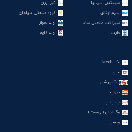
سیپکس اسپانیا
کیز ایران
سیم ایتالیا
گروه صنعتی سپاهان
شیرآلات صنعتی سام
لوله اهواز
فاراب
لوله کاوه
مک Mech
میراب
نگین شیر
نهراب
نیو پایپ
وگ ایران (بی‌همتا)
ویسپار