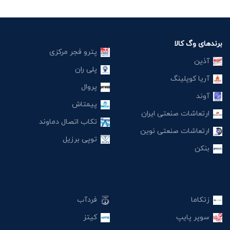
برندهای وگ کالا
پترو فجر مرکزی
آذین
پلی ران
آریا کوپلینگ
پروال
آوند
پیمتاش
ارتعاشات صنعتی ایران
تکاب اتصال دماوند
ارتعاشات صنعتی نوین
توپی برزیل
بنکن
زتکاما
فردآب
سوپر پایپ
کیتز