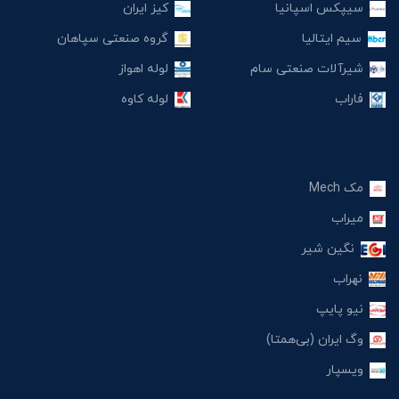
سیپکس اسپانیا
کیز ایران
سیم ایتالیا
گروه صنعتی سپاهان
شیرآلات صنعتی سام
لوله اهواز
فاراب
لوله کاوه
مک Mech
میراب
نگین شیر
نهراب
نیو پایپ
وگ ایران (بی‌همتا)
ویسپار