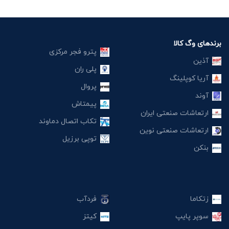
برندهای وگ کالا
پترو فجر مرکزی
آذین
پلی ران
آریا کوپلینگ
پروال
آوند
پیمتاش
ارتعاشات صنعتی ایران
تکاب اتصال دماوند
ارتعاشات صنعتی نوین
توپی برزیل
بنکن
زتکاما
فردآب
سوپر پایپ
کیتز