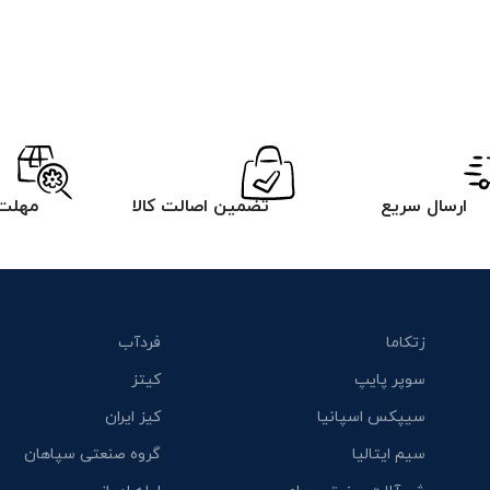
ارسال سریع
تضمین اصالت کالا
مهلت 
زتکاما
فردآب
سوپر پایپ
کیتز
سیپکس اسپانیا
کیز ایران
سیم ایتالیا
گروه صنعتی سپاهان