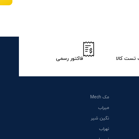
تست کالا
فاکتور رسمی
مک Mech
میراب
نگین شیر
نهراب