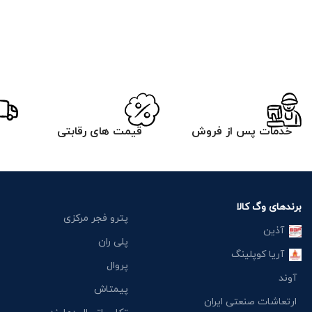
خدمات پس از فروش
قیمت های رقابتی
برندهای وگ کالا
پترو فجر مرکزی
آذین
پلی ران
آریا کوپلینگ
پروال
آوند
پیمتاش
ارتعاشات صنعتی ایران