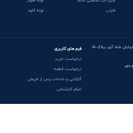
شیرآلات صنعتی سام
لوله اهواز
فاراب
لوله کاوه
آدرس دفتر: خیابان مقدس اردبیلی، نبش خیابان شاد آور، پلاک ۱۵
فرم های کاربری
درخواست خرید
درخواست قطعه
گارانتی و خدمات پس از فروش
اعزام کارشناس
یشن وگ کالا: