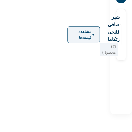
شیر
صافی
فلنجی
مشاهده
▼
قیمت‌ها
زتکاما
(۱۳
محصول)