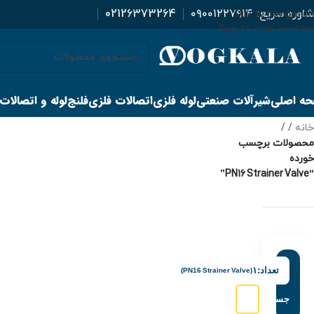
اوره سریع:
۰۹۰۰۱۲۲۷۹۱۴
02126373264
Skip to navigation
Skip to main content
ه اصلی
شیرآلات صنعتی
لوله فلزی
اتصالات فلزی
فلنج
لوله و اتصالات
خانه
/
محصولات برچسب
خورده
“PN16 Strainer Valve”
تعداد:
۱
(PN16 Strainer Valve)
جستجو: