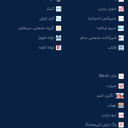
سوپر پایپ
کیتز
سیپکس اسپانیا
کیز ایران
سیم ایتالیا
گروه صنعتی سپاهان
شیرآلات صنعتی سام
لوله اهواز
فاراب
لوله کاوه
مک Mech
میراب
نگین شیر
نهراب
نیو پایپ
وگ ایران (بی‌همتا)