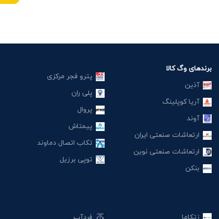
برندهای وگ کالا
پترو فجر مرکزی
آذین
پلی ران
آریا کوپلینگ
پروال
آوند
پیمتاش
ارتعاشات صنعتی ایران
تکاب اتصال دماوند
ارتعاشات صنعتی نوین
توپی برزیل
بنکن
زتکاما
فردآب