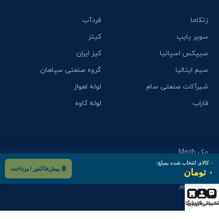
زتکاما
فردآب
سوپر پایپ
کیتز
سیپکس اسپانیا
کیز ایران
سیم ایتالیا
گروه صنعتی سپاهان
شیرآلات صنعتی سام
لوله اهواز
فاراب
لوله کاوه
مک Mech
۰
کالای انتخاب شده بمبلغ:
میراب
🧾 پیش‌فاکتور / پرداخت
۰ تومان
نگین شیر
نهراب
تیبانی
حساب کاربری
فروشگاه
نیو پایپ